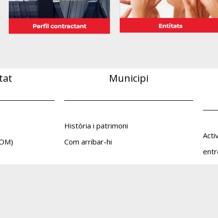
tat
Municipi
Història i patrimoni
Acti
(BOM)
Com arribar-hi
entr