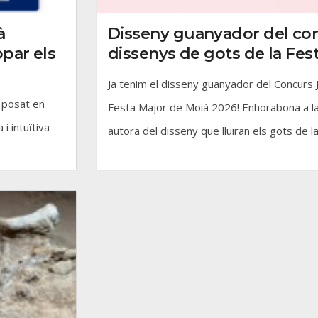
à
Disseny guanyador del con
par els
dissenys de gots de la Fes
Ja tenim el disseny guanyador del Concurs 
a posat en
Festa Major de Moià 2026! Enhorabona a l
 intuïtiva
autora del disseny que lluiran els gots de la