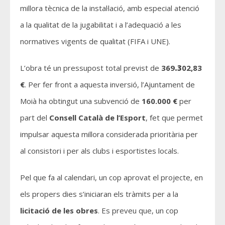
millora tècnica de la instal·lació, amb especial atenció
a la qualitat de la jugabilitat i a l’adequació a les
normatives vigents de qualitat (FIFA i UNE).
L’obra té un pressupost total previst de
369
.3
02,83
€
. Per fer front a aquesta inversió, l’Ajuntament de
Moià ha obtingut una subvenció de
160.000 €
per
part del
Consell Català de l’Esport
, fet que permet
impulsar aquesta millora considerada prioritària per
al consistori i per als clubs i esportistes locals.
Pel que fa al calendari, un cop aprovat el projecte, en
els propers dies s’iniciaran els tràmits per a la
licitació
de les obres
.
Es preveu que, un cop