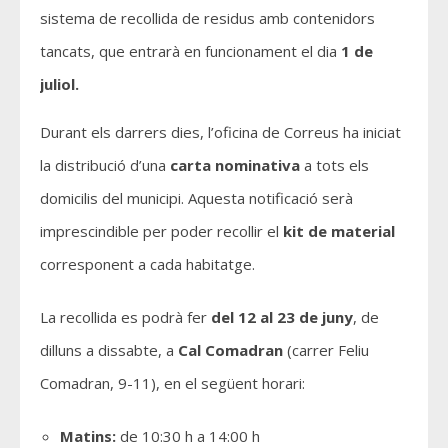
sistema de recollida de residus amb contenidors
tancats, que entrarà en funcionament el dia
1 de
juliol.
Durant els darrers dies, l’oficina de Correus ha iniciat
la distribució d’una
carta nominativa
a tots els
domicilis del municipi. Aquesta notificació serà
imprescindible per poder recollir el
kit de material
corresponent a cada habitatge.
La recollida es podrà fer
del 12 al 23 de juny
, de
dilluns a dissabte, a
Cal Comadran
(carrer Feliu
Comadran, 9-11), en el següent horari:
Matins:
de 10:30 h a 14:00 h